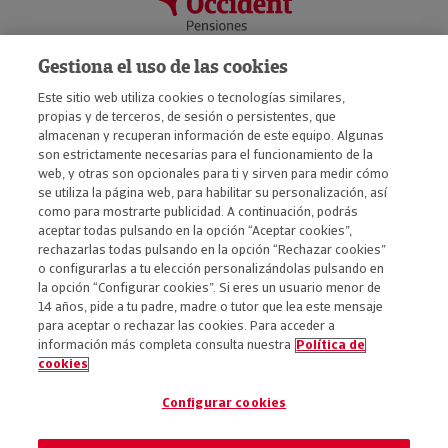
Gestiona el uso de las cookies
Sobre GCO
Este sitio web utiliza cookies o tecnologías similares,
GCO
propias y de terceros, de sesión o persistentes, que
Occident
almacenan y recuperan información de este equipo. Algunas
son estrictamente necesarias para el funcionamiento de la
web, y otras son opcionales para ti y sirven para medir cómo
se utiliza la página web, para habilitar su personalización, así
como para mostrarte publicidad. A continuación, podrás
aceptar todas pulsando en la opción “Aceptar cookies”,
rechazarlas todas pulsando en la opción “Rechazar cookies”
ACCESIBILIDAD
o configurarlas a tu elección personalizándolas pulsando en
la opción “Configurar cookies”. Si eres un usuario menor de
AVISO LEGAL
14 años, pide a tu padre, madre o tutor que lea este mensaje
POLÍTICA DE PRIVACIDAD
para aceptar o rechazar las cookies. Para acceder a
información más completa consulta nuestra
Política de
POLÍTICA DE COOKIES
cookies
DEFENSA DEL CLIENTE
Configurar cookies
CÓDIGO ÉTICO
DIVULGACIÓN SOBRE SOSTENIBILIDAD