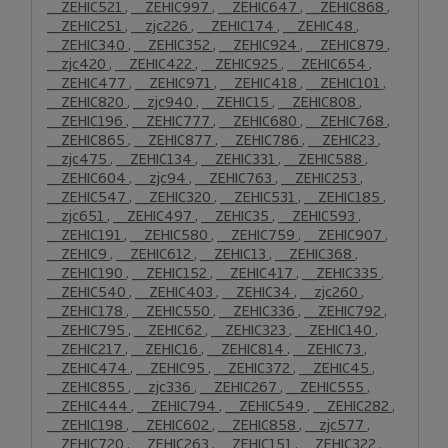
__ZEHIC521
,
__ZEHIC997
,
__ZEHIC647
,
__ZEHIC868
,
__ZEHIC251
,
__zjc226
,
__ZEHIC174
,
__ZEHIC48
,
__ZEHIC340
,
__ZEHIC352
,
__ZEHIC924
,
__ZEHIC879
,
__zjc420
,
__ZEHIC422
,
__ZEHIC925
,
__ZEHIC654
,
__ZEHIC477
,
__ZEHIC971
,
__ZEHIC418
,
__ZEHIC101
,
__ZEHIC820
,
__zjc940
,
__ZEHIC15
,
__ZEHIC808
,
__ZEHIC196
,
__ZEHIC777
,
__ZEHIC680
,
__ZEHIC768
,
__ZEHIC865
,
__ZEHIC877
,
__ZEHIC786
,
__ZEHIC23
,
__zjc475
,
__ZEHIC134
,
__ZEHIC331
,
__ZEHIC588
,
__ZEHIC604
,
__zjc94
,
__ZEHIC763
,
__ZEHIC253
,
__ZEHIC547
,
__ZEHIC320
,
__ZEHIC531
,
__ZEHIC185
,
__zjc651
,
__ZEHIC497
,
__ZEHIC35
,
__ZEHIC593
,
__ZEHIC191
,
__ZEHIC580
,
__ZEHIC759
,
__ZEHIC907
,
__ZEHIC9
,
__ZEHIC612
,
__ZEHIC13
,
__ZEHIC368
,
__ZEHIC190
,
__ZEHIC152
,
__ZEHIC417
,
__ZEHIC335
,
__ZEHIC540
,
__ZEHIC403
,
__ZEHIC34
,
__zjc260
,
__ZEHIC178
,
__ZEHIC550
,
__ZEHIC336
,
__ZEHIC792
,
__ZEHIC795
,
__ZEHIC62
,
__ZEHIC323
,
__ZEHIC140
,
__ZEHIC217
,
__ZEHIC16
,
__ZEHIC814
,
__ZEHIC73
,
__ZEHIC474
,
__ZEHIC95
,
__ZEHIC372
,
__ZEHIC45
,
__ZEHIC855
,
__zjc336
,
__ZEHIC267
,
__ZEHIC555
,
__ZEHIC444
,
__ZEHIC794
,
__ZEHIC549
,
__ZEHIC282
,
__ZEHIC198
,
__ZEHIC602
,
__ZEHIC858
,
__zjc577
,
__ZEHIC720
,
__ZEHIC263
,
__ZEHIC151
,
__ZEHIC322
,