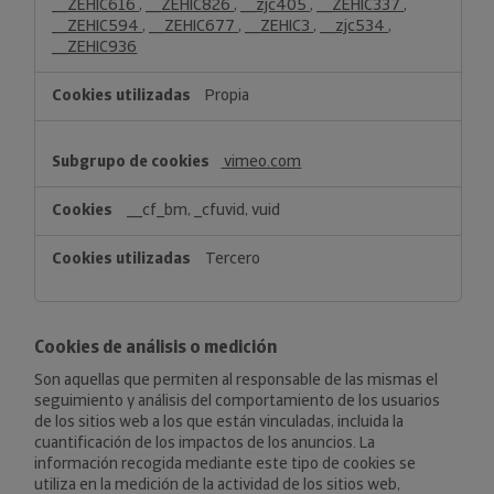
__ZEHIC616
,
__ZEHIC826
,
__zjc405
,
__ZEHIC337
,
__ZEHIC594
,
__ZEHIC677
,
__ZEHIC3
,
__zjc534
,
__ZEHIC936
Propia
vimeo.com
__cf_bm, _cfuvid, vuid
Tercero
Cookies de análisis o medición
Son aquellas que permiten al responsable de las mismas el
seguimiento y análisis del comportamiento de los usuarios
de los sitios web a los que están vinculadas, incluida la
cuantificación de los impactos de los anuncios. La
información recogida mediante este tipo de cookies se
utiliza en la medición de la actividad de los sitios web,