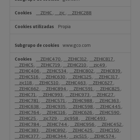
funcionales
de
__ZEHIC
,
__zjc
,
__ZEHIC288
preferencias
o
Propia
personalización
www.gco.com
__ZEHIC470
,
__ZEHIC312
,
__ZEHIC817
,
__ZEHIC5
,
__ZEHIC719
,
__ZEHIC210
,
__zjc49
,
__ZEHIC406
,
__ZEHIC534
,
__ZEHIC802
,
__ZEHIC839
,
__ZEHIC516
,
__ZEHIC630
,
__ZEHIC125
,
__ZEHIC317
,
__zjc118
,
__ZEHIC510
,
__ZEHIC463
,
__ZEHIC627
,
__ZEHIC662
,
__ZEHIC894
,
__ZEHIC591
,
__ZEHIC825
,
__ZEHIC71
,
__ZEHIC993
,
__ZEHIC973
,
__ZEHIC27
,
__ZEHIC781
,
__ZEHIC571
,
__ZEHIC988
,
__ZEHIC363
,
__ZEHIC638
,
__ZEHIC935
,
__ZEHIC598
,
__ZEHIC445
,
__ZEHIC764
,
__ZEHIC116
,
__ZEHIC626
,
__ZEHIC590
,
__ZEHIC25
,
__zjc729
,
__zjc958
,
__ZEHIC493
,
__ZEHIC784
,
__ZEHIC744
,
__ZEHIC956
,
__ZEHIC452
,
__ZEHIC383
,
__ZEHIC892
,
__ZEHIC425
,
__ZEHIC150
,
__ZEHIC377
,
__ZEHIC344
,
__zjc515
,
__ZEHIC574
,