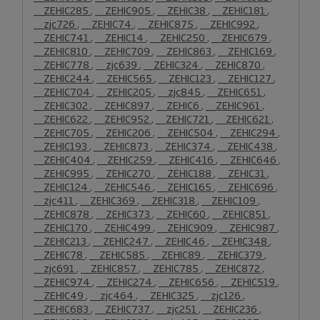
__ZEHIC285
,
__ZEHIC905
,
__ZEHIC38
,
__ZEHIC181
,
__zjc726
,
__ZEHIC74
,
__ZEHIC875
,
__ZEHIC992
,
__ZEHIC741
,
__ZEHIC14
,
__ZEHIC250
,
__ZEHIC679
,
__ZEHIC810
,
__ZEHIC709
,
__ZEHIC863
,
__ZEHIC169
,
__ZEHIC778
,
__zjc639
,
__ZEHIC324
,
__ZEHIC870
,
__ZEHIC244
,
__ZEHIC565
,
__ZEHIC123
,
__ZEHIC127
,
__ZEHIC704
,
__ZEHIC205
,
__zjc845
,
__ZEHIC651
,
__ZEHIC302
,
__ZEHIC897
,
__ZEHIC6
,
__ZEHIC961
,
__ZEHIC622
,
__ZEHIC952
,
__ZEHIC721
,
__ZEHIC621
,
__ZEHIC705
,
__ZEHIC206
,
__ZEHIC504
,
__ZEHIC294
,
__ZEHIC193
,
__ZEHIC873
,
__ZEHIC374
,
__ZEHIC438
,
__ZEHIC404
,
__ZEHIC259
,
__ZEHIC416
,
__ZEHIC646
,
__ZEHIC995
,
__ZEHIC270
,
__ZEHIC188
,
__ZEHIC31
,
__ZEHIC124
,
__ZEHIC546
,
__ZEHIC165
,
__ZEHIC696
,
__zjc411
,
__ZEHIC369
,
__ZEHIC318
,
__ZEHIC109
,
__ZEHIC878
,
__ZEHIC373
,
__ZEHIC60
,
__ZEHIC851
,
__ZEHIC170
,
__ZEHIC499
,
__ZEHIC909
,
__ZEHIC987
,
__ZEHIC213
,
__ZEHIC247
,
__ZEHIC46
,
__ZEHIC348
,
__ZEHIC78
,
__ZEHIC585
,
__ZEHIC89
,
__ZEHIC379
,
__zjc691
,
__ZEHIC857
,
__ZEHIC785
,
__ZEHIC872
,
__ZEHIC974
,
__ZEHIC274
,
__ZEHIC656
,
__ZEHIC519
,
__ZEHIC49
,
__zjc464
,
__ZEHIC325
,
__zjc126
,
__ZEHIC683
,
__ZEHIC737
,
__zjc251
,
__ZEHIC236
,