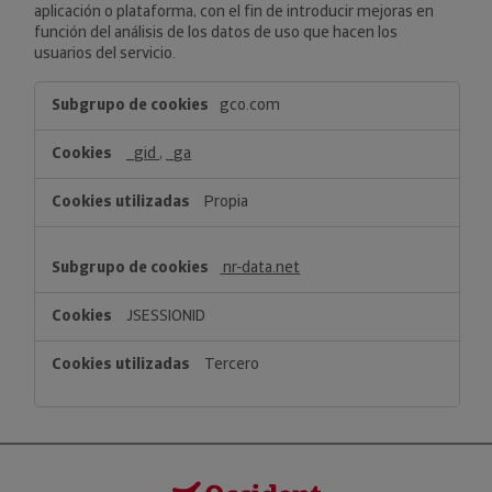
aplicación o plataforma, con el fin de introducir mejoras en
función del análisis de los datos de uso que hacen los
usuarios del servicio.
Cookies
gco.com
de
análisis
_gid
,
_ga
o
medición
Propia
nr-data.net
JSESSIONID
Tercero